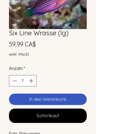
Six Line Wrasse (lg)
Preis
59,99 CA$
exkl. MwSt.
Anzahl
*
In den Warenkorb
Sofortkauf
Eats flatworms