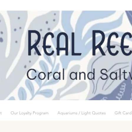
t
Our Loyalty Program
Aquariums / Light Quotes
Gift Card