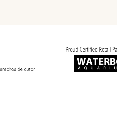
Premium Acropora Colony 
Precio
159,99 CAD
Impuesto excluido
Proud Certified Retail Pa
erechos de autor