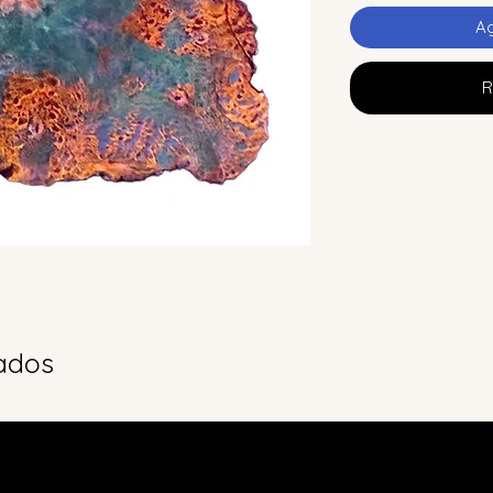
Ag
R
ados