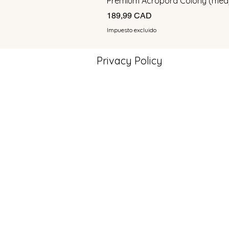
Premium Acropora Colony (med
Precio
189,99 CAD
Impuesto excluido
Privacy Policy