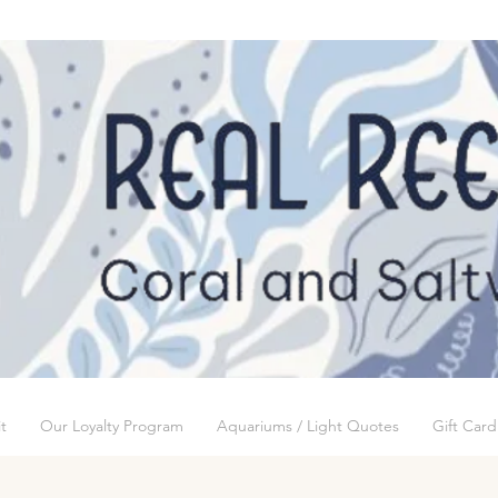
t
Our Loyalty Program
Aquariums / Light Quotes
Gift Card