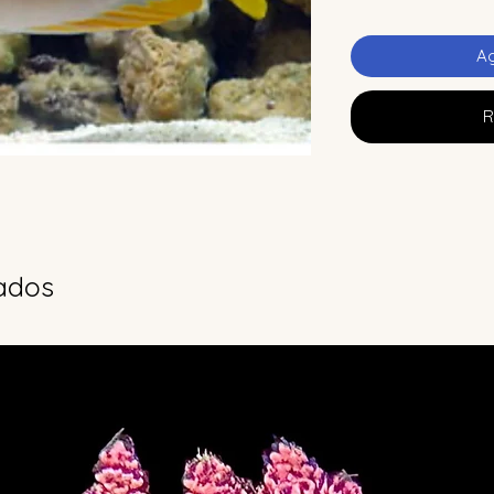
Ag
R
ados