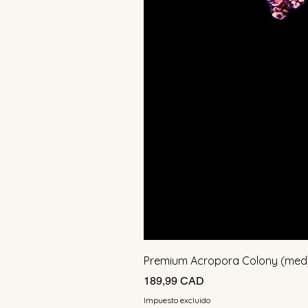
Premium Acropora Colony (med
Precio
189,99 CAD
Impuesto excluido