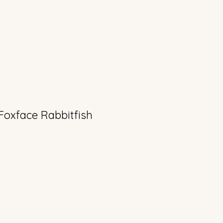
Foxface Rabbitfish
ecio