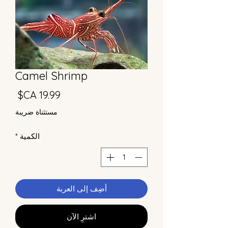
Camel Shrimp
السع
مستثناة ضريبة
الكمية
*
أضِف إلى العربة
اشترِ الآن